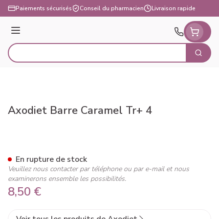
Aller au contenu
Paiements sécurisés
Conseil du pharmacien
Livraison rapide
Menu
Cherch
Rechercher
Axodiet Barre Caramel Tr+ 4
Axodiet Barre Caramel Tr+ 4
En rupture de stock
Veuillez nous contacter par téléphone ou par e-mail et nous
examinerons ensemble les possibilités.
8,50 €