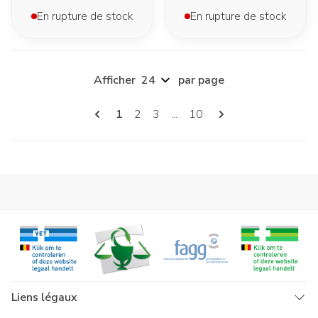
En rupture de stock
En rupture de stock
Afficher
par page
Pages
Vous lisez actuellement la page
Page
Page
Page
1
2
3
...
10
Liens légaux