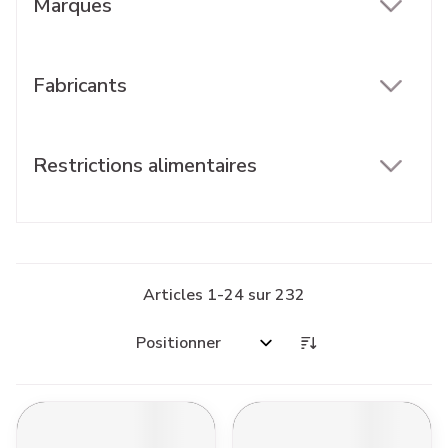
Marques
filter
Fabricants
filter
Restrictions alimentaires
filter
Articles
1
-
24
sur
232
Trier par: