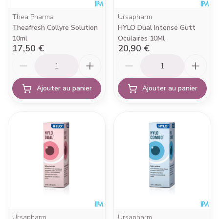
Thea Pharma
Ursapharm
Theafresh Collyre Solution
HYLO Dual Intense Gutt
10ml
Oculaires 10Ml
17,50 €
20,90 €
Quantité
Quantité
Ajouter au panier
Ajouter au panier
Ursapharm
Ursapharm