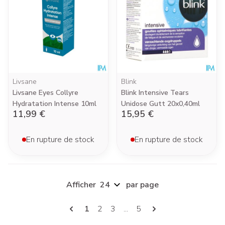
Livsane
Blink
Livsane Eyes Collyre
Blink Intensive Tears
Hydratation Intense 10ml
Unidose Gutt 20x0,40ml
11,99 €
15,95 €
En rupture de stock
En rupture de stock
Afficher
par page
Pages
Vous lisez actuellement la page
Page
Page
Page
1
2
3
...
5