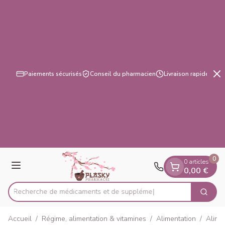
Diapositive 3 de 3
Aller au contenu
Paiements sécurisés
Conseil du pharmacien
Livraison rapide
0
0 articles
Menu
0,00 €
Recherche de médicamen
Cherch
Rechercher
Accueil
/
Régime, alimentation & vitamines
/
Alimentation
/
Alime