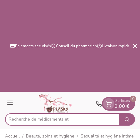
Diapositive 3 de 3
Aller au contenu
Paiements sécurisés
Conseil du pharmacien
Livraison rapide
0
0 articles
Menu
0,00 €
Recherc
Cherch
Rechercher
Accueil
/
Beauté, soins et hygiène
/
Sexualité et hygiène intime