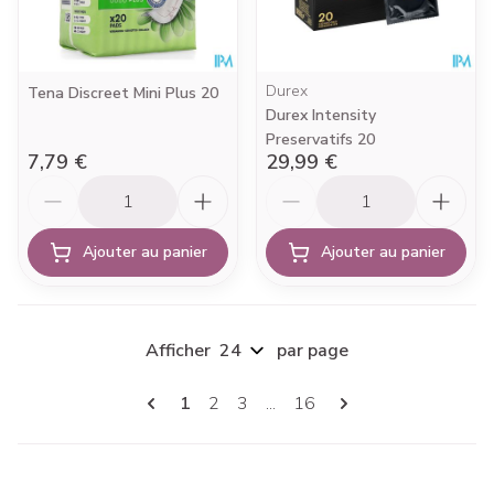
Durex
Tena Discreet Mini Plus 20
Durex Intensity
Preservatifs 20
7,79 €
29,99 €
Quantité
Quantité
Ajouter au panier
Ajouter au panier
Afficher
par page
Pages
Vous lisez actuellement la page
Page
Page
Page
1
2
3
...
16