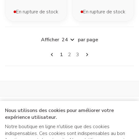
En rupture de stock
En rupture de stock
Afficher
par page
Pages
Vous lisez actuellement la page
Page
Page
1
2
3
Nous utilisons des cookies pour améliorer votre
expérience utilisateur.
Notre boutique en ligne n'utilise que des cookies
indispensables. Ces cookies sont indispensables au bon
Liens légaux