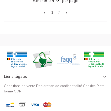
Afficher
par page
Pages
Vous lisez actuellement la page
Page
1
2
Liens légaux
Conditions de vente
Déclaration de confidentialité
Cookies
Plate-
forme ODR