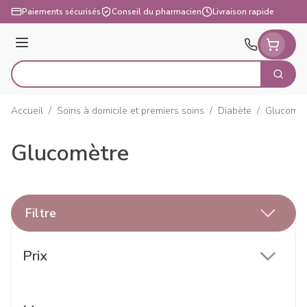
Aller au contenu
Paiements sécurisés
Conseil du pharmacien
Livraison rapide
Menu
Cherch
Rechercher
Accueil
/
Soins à domicile et premiers soins
/
Diabète
/
Glucomèt
Glucomètre
Filtre
Passer à la liste des produits
Prix
filter