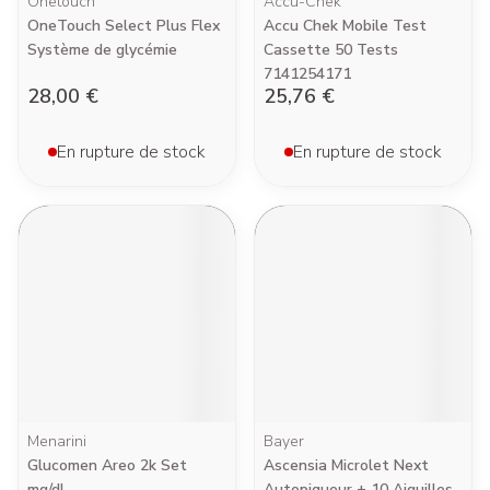
Onetouch
Accu-Chek
OneTouch Select Plus Flex
Accu Chek Mobile Test
Système de glycémie
Cassette 50 Tests
7141254171
28,00 €
25,76 €
En rupture de stock
En rupture de stock
Menarini
Bayer
Glucomen Areo 2k Set
Ascensia Microlet Next
mg/dl
Autopiqueur + 10 Aiguilles