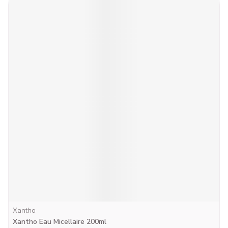
Commande en ligne
: Depuis chez vous, achetez vos
médicaments non soumis à prescription ou demande écrite
ainsi que vos produits de parapharmacie et récupérez-les
immédiatement à notre Yakubot, distributeur extérieur
24h/24 7j/7 sans honoraire d'urgence!
Payer
: Le paiement est simple et sécurisé, via Bancontact,
Payconiq, Visa ou Mastercard.
Xantho
Xantho Eau Micellaire 200ml