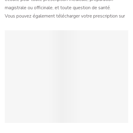
magistrale ou officinale, et toute question de santé.
Vous pouvez également télécharger votre prescription sur
notre site pour que votre commande soit prête avant votre
arrivée.
Vaccinations (Covid, grippe)
: Faites-vous vacciner dans
un jardin japonais, dans une ambiance zen, qui vous fera
presque oublier la piqûre.
Conseils spécialisés
: Pour le suivi du diabète, de l'asthme,
de vos médications, pour arrêter de fumer ou encore
l'accompagnement des personnes avec autisme Asperger,
HP,...
Nous prenons le temps de vous conseiller ou de vous
orienter vers les professionnels adaptés.
Nutrition, Homéopathie & Phytothérapie
: Découvrez
des solutions naturelles et des compléments alimentaires
pour votre bien-être quotidien.