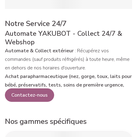
Notre Service 24/7
Automate YAKUBOT - Collect 24/7 &
Webshop
Automate & Collect extérieur
: Récupérez vos
commandes (sauf produits réfrigérés) à toute heure, même
en dehors de nos horaires d'ouverture.
Achat parapharmaceutique (nez, gorge, toux, laits pour
bébé, préservatifs, tests, soins de première urgence,
crèmes solaires, hygiène, etc.)
:
Contactez-nous
Grâce à notre robot interne pouvant stocker plus de 5000
produits, vous accédez à un large choix pour répondre
rapidement à tous vos besoins de jour comme de nuit sans
Nos gammes spécifiques
devoir payer d'honoraire d'urgence et ce directement au
Yakubot.