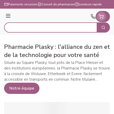
Aller au contenu
Paiements sécurisés
Conseil du pharmacien
Livraison rapide
Menu
Cherch
Rechercher
Pharmacie Plasky : l'alliance du zen et
de la technologie pour votre santé
Située au Square Plasky, tout près de la Place Meiser et
des institutions européennes, la Pharmacie Plasky se trouve
à la croisée de Woluwe, Etterbeek et Evere, facilement
accessible en transports en commun. Notre titulaire,
passionnée par l'Asie, s'est inspirée des Sakura (cerisiers du
Notre équipe
Japon) présents dans le quartier pour recréer dans l'officine
une atmosphère zen et relaxante. Ici, tradition
pharmaceutique et innovations technologiques se
rencontrent pour vous offrir une expérience de santé unique.