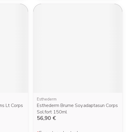
Yeux
s
Afficher plus
nti-insectes
Senteur
Esthederm
s Lt Corps
Esthederm Brume Soy.adaptasun Corps
Sol.fort 150ml
CBD
56,90 €