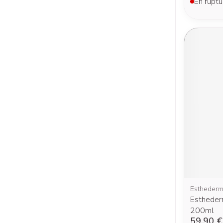
En ruptu
Estheder
Estheder
200ml
59,90 €