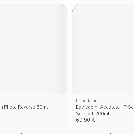
Afficher plu
Afficher plus
cessoires
Masques chirurgique
e
Compléments
Répulsifs a
nutritionnels
entation
peau irritée
m
Esthederm
m Photo Reverse 50ml
Esthederm Adaptasun P Sen
Sol.mod. 200ml
Autobronzants
Rasage
60,90 €