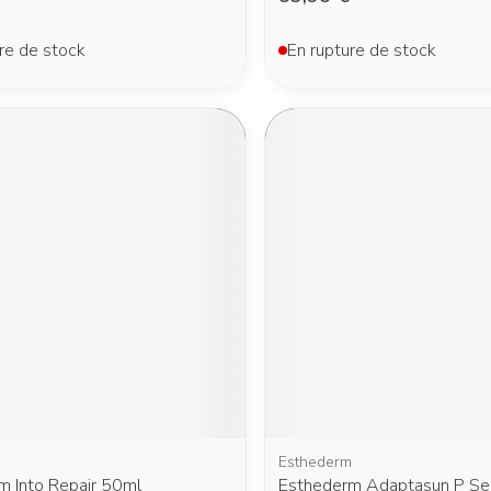
re de stock
En rupture de stock
m
Esthederm
m Into Repair 50ml
Esthederm Adaptasun P Sens