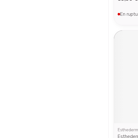
En ruptu
Estheder
Estheder