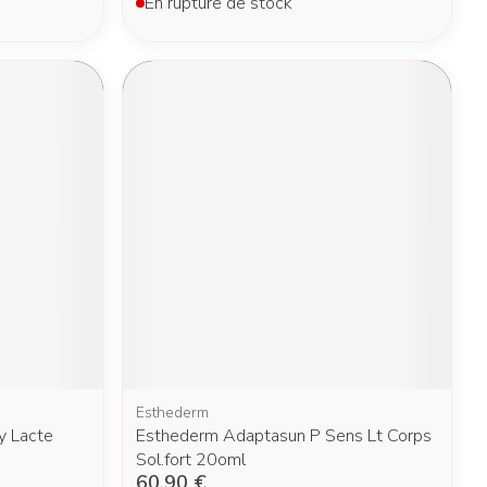
En rupture de stock
Esthederm
y Lacte
Esthederm Adaptasun P Sens Lt Corps
Sol.fort 20oml
60,90 €