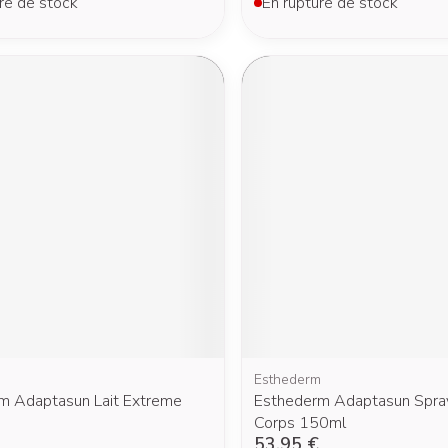
re de stock
En rupture de stock
m
Esthederm
m Adaptasun Lait Extreme
Esthederm Adaptasun Spra
Corps 150ml
53,95 €