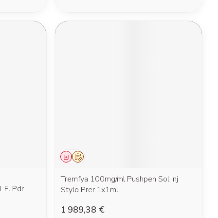
Médicament
Sur prescription
Tremfya 100mg/ml Pushpen Sol Inj
 Fl Pdr
Stylo Prer.1x1ml
1 989,38 €