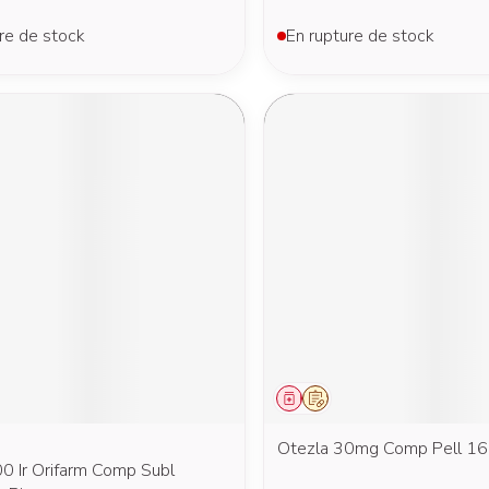
re de stock
En rupture de stock
ment
prescription
Médicament
Sur prescription
Otezla 30mg Comp Pell 1
00 Ir Orifarm Comp Subl