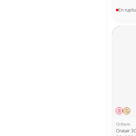
En ruptu
Médica
Sur 
Orifarm
Oralair 3