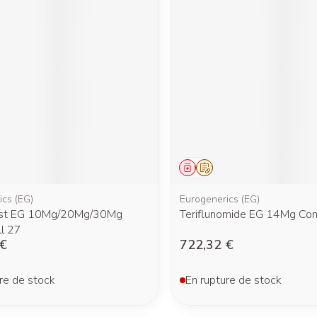
ment
prescription
Médicament
Sur prescription
ics (EG)
Eurogenerics (EG)
ast EG 10Mg/20Mg/30Mg
Teriflunomide EG 14Mg Com
l 27
 €
722,32 €
re de stock
En rupture de stock