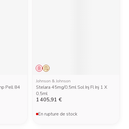
Médicament
Sur prescription
Johnson & Johnson
p Pell 84
Stelara 45mg/0,5ml Sol Inj Fl Inj 1 X
0,5ml
1 405,91 €
En rupture de stock