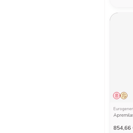
Médica
Sur 
Eurogener
Apremila
854,66