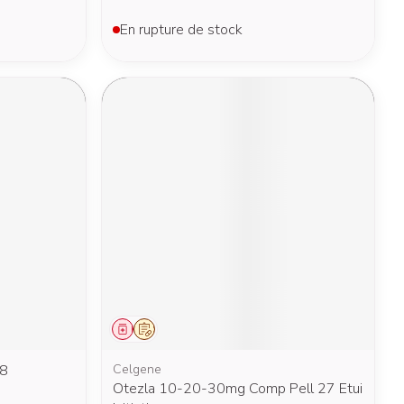
En rupture de stock
Médicament
Sur prescription
68
Celgene
Otezla 10-20-30mg Comp Pell 27 Etui