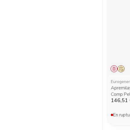
Médica
Sur 
Eurogener
Apremil
Comp Pel
146,51
En ruptu