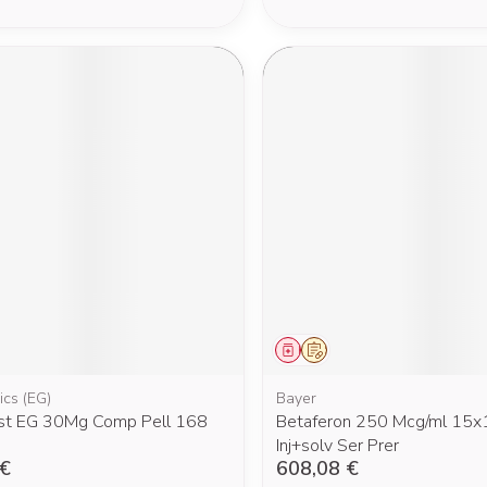
ment
prescription
Médicament
Sur prescription
ics (EG)
Bayer
st EG 30Mg Comp Pell 168
Betaferon 250 Mcg/ml 15x1
Inj+solv Ser Prer
 €
608,08 €