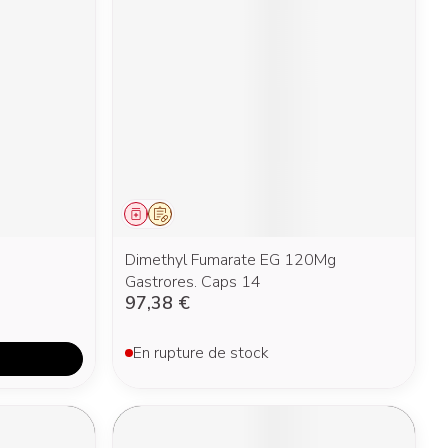
Yeux
s
Afficher plus
nti-insectes
Senteur
Médicament
Sur prescription
Dimethyl Fumarate EG 120Mg
Gastrores. Caps 14
97,38 €
En rupture de stock
CBD