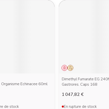
ment
Médicament
Sur prescription
Dimethyl Fumarate EG 24
 Organisme Echinacee 60ml
Gastrores. Caps 168
1 047,82 €
re de stock
En rupture de stock