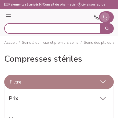
Aller au contenu
Paiements sécurisés
Conseil du pharmacien
Livraison rapide
Menu
Cherch
Rechercher
Accueil
/
Soins à domicile et premiers soins
/
Soins des plaies
/
Compresses stériles
Filtre
Passer à la liste des produits
Prix
filter