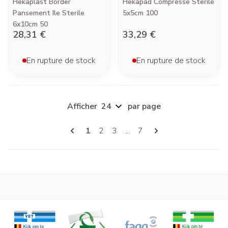
Hekaplast Border
Hekapad Compresse Sterile
Pansement Ile Sterile
5x5cm 100
6x10cm 50
28,31 €
33,29 €
En rupture de stock
En rupture de stock
Afficher
par page
Pages
Vous lisez actuellement la page
Page
Page
Page
1
2
3
...
7