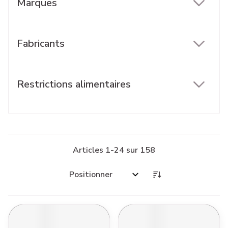
Marques
filter
Fabricants
filter
Restrictions alimentaires
filter
Articles
1
-
24
sur
158
Trier par: