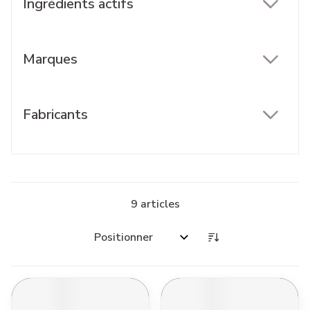
Ingrédients actifs
filter
Marques
filter
Fabricants
filter
9
articles
Trier par: