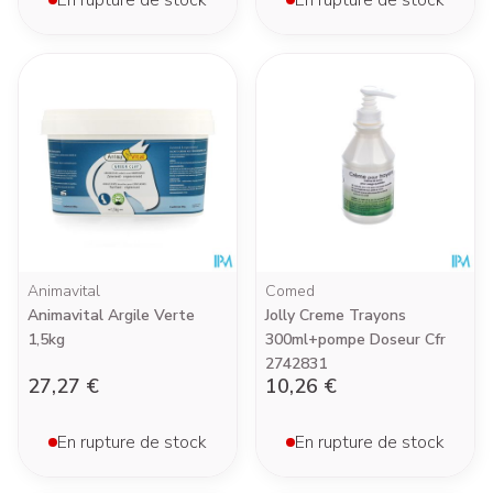
En rupture de stock
En rupture de stock
Animavital
Comed
Animavital Argile Verte
Jolly Creme Trayons
1,5kg
300ml+pompe Doseur Cfr
2742831
27,27 €
10,26 €
En rupture de stock
En rupture de stock