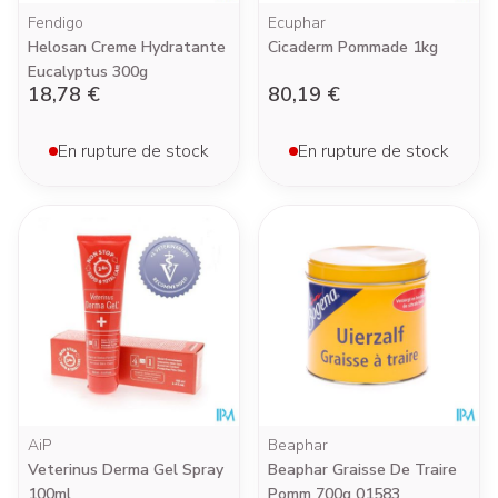
Fendigo
Ecuphar
Helosan Creme Hydratante
Cicaderm Pommade 1kg
Eucalyptus 300g
18,78 €
80,19 €
En rupture de stock
En rupture de stock
AiP
Beaphar
Veterinus Derma Gel Spray
Beaphar Graisse De Traire
100ml
Pomm 700g 01583