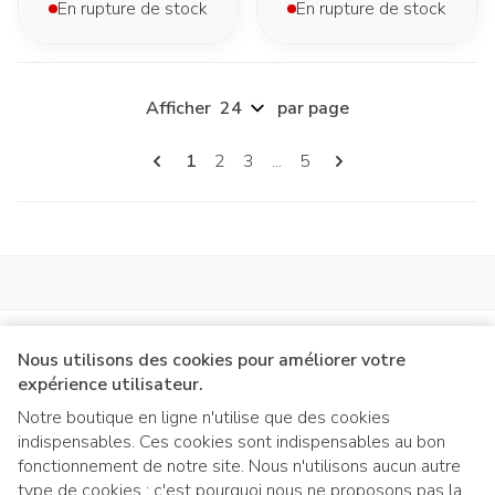
En rupture de stock
En rupture de stock
Afficher
par page
Pages
Vous lisez actuellement la page
Page
Page
Page
1
2
3
...
5
Nous utilisons des cookies pour améliorer votre
expérience utilisateur.
Notre boutique en ligne n'utilise que des cookies
indispensables. Ces cookies sont indispensables au bon
Liens légaux
fonctionnement de notre site. Nous n'utilisons aucun autre
type de cookies ; c'est pourquoi nous ne proposons pas la