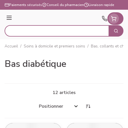
Aller au contenu
Paiements sécurisés
Conseil du pharmacien
Livraison rapide
Menu
Cherch
Rechercher
Accueil
/
Soins à domicile et premiers soins
/
Bas, collants et cha
Bas diabétique
12
articles
Trier par: