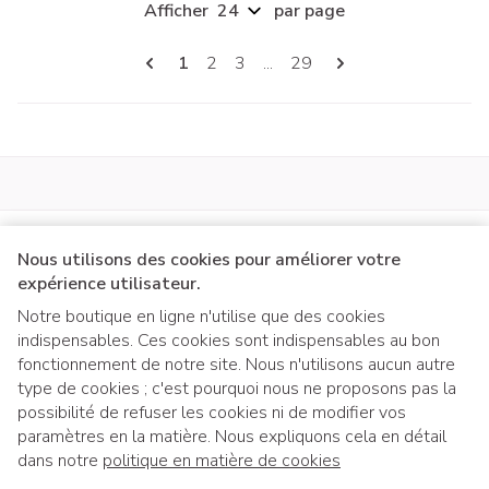
Afficher
par page
Pages
Vous lisez actuellement la page
Page
Page
Page
1
2
3
...
29
Nous utilisons des cookies pour améliorer votre
expérience utilisateur.
Notre boutique en ligne n'utilise que des cookies
indispensables. Ces cookies sont indispensables au bon
Liens légaux
fonctionnement de notre site. Nous n'utilisons aucun autre
type de cookies ; c'est pourquoi nous ne proposons pas la
possibilité de refuser les cookies ni de modifier vos
paramètres en la matière. Nous expliquons cela en détail
dans notre
politique en matière de cookies
Si vous souhaitez retirer votre commande 