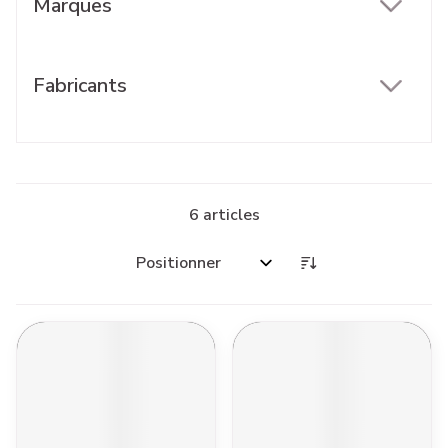
Marques
filter
Fabricants
filter
6
articles
Trier par: