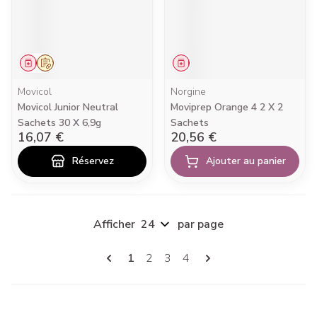
Médicament
Sur prescription
Médicament
Movicol
Norgine
Movicol Junior Neutral
Moviprep Orange 4 2 X 2
Sachets 30 X 6,9g
Sachets
16,07 €
20,56 €
Réservez
Ajouter au panier
Afficher
par page
Pages
Vous lisez actuellement la page
Page
Page
Page
1
2
3
4