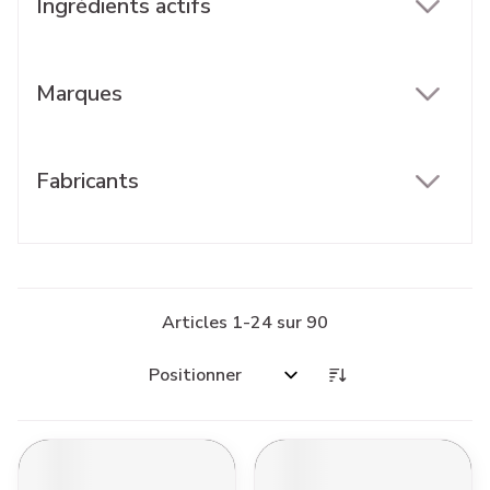
Ingrédients actifs
filter
Marques
filter
Fabricants
filter
Articles
1
-
24
sur
90
Trier par: