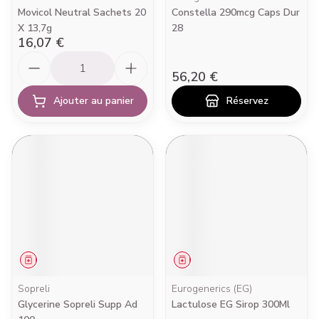
Movicol Neutral Sachets 20
Constella 290mcg Caps Dur
X 13,7g
28
16,07 €
Quantité
56,20 €
Ajouter au panier
Réservez
Médicament
Médicament
Sopreli
Eurogenerics (EG)
Glycerine Sopreli Supp Ad
Lactulose EG Sirop 300Ml