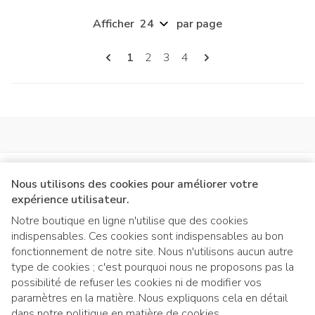
Afficher
par page
Pages
Vous lisez actuellement la page
Page
Page
Page
1
2
3
4
Nous utilisons des cookies pour améliorer votre
expérience utilisateur.
Notre boutique en ligne n'utilise que des cookies
indispensables. Ces cookies sont indispensables au bon
Liens légaux
fonctionnement de notre site. Nous n'utilisons aucun autre
type de cookies ; c'est pourquoi nous ne proposons pas la
possibilité de refuser les cookies ni de modifier vos
paramètres en la matière. Nous expliquons cela en détail
dans notre
politique en matière de cookies