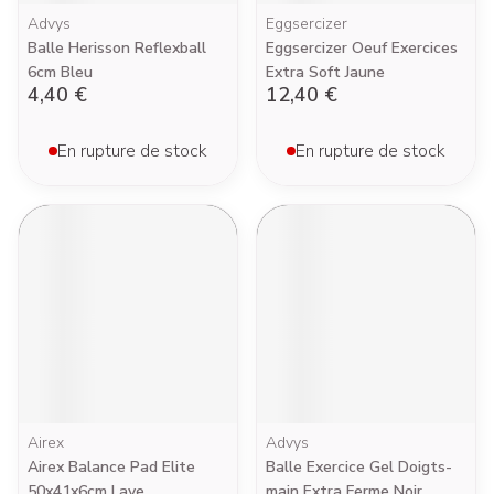
Advys
Eggsercizer
Balle Herisson Reflexball
Eggsercizer Oeuf Exercices
6cm Bleu
Extra Soft Jaune
4,40 €
12,40 €
En rupture de stock
En rupture de stock
Airex
Advys
Airex Balance Pad Elite
Balle Exercice Gel Doigts-
50x41x6cm Lave
main Extra Ferme Noir