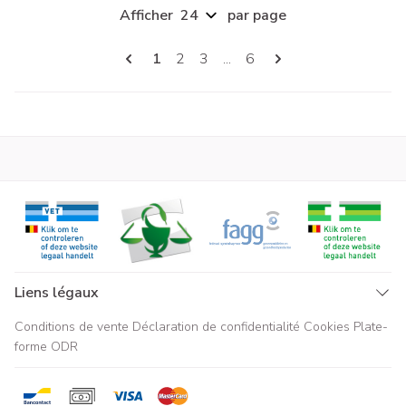
Afficher
par page
Pages
Vous lisez actuellement la page
Page
Page
Page
1
2
3
...
6
Liens légaux
Conditions de vente
Déclaration de confidentialité
Cookies
Plate-
forme ODR