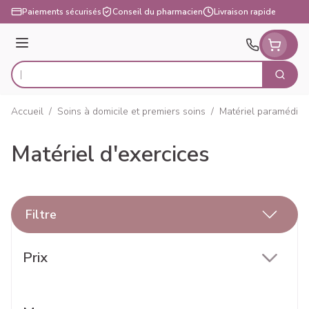
Aller au contenu
Paiements sécurisés
Conseil du pharmacien
Livraison rapide
Menu
Cherch
Rechercher
Accueil
/
Soins à domicile et premiers soins
/
Matériel paramédica
Matériel d'exercices
Filtre
Passer à la liste des produits
Prix
filter