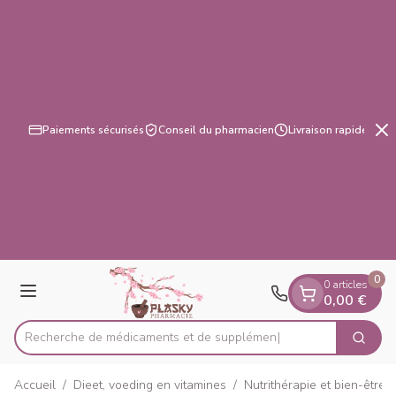
Diapositive 3 de 3
Aller au contenu
Paiements sécurisés
Conseil du pharmacien
Livraison rapide
0
0 articles
Menu
0,00 €
Recherche de médica
Cherch
Rechercher
Accueil
/
Dieet, voeding en vitamines
/
Nutrithérapie et bien-être
/