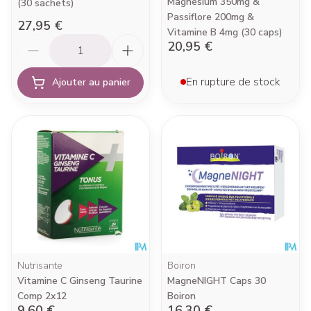
Magnésium 350mg &
(30 sachets)
Passiflore 200mg &
27,95 €
Vitamine B 4mg (30 caps)
Quantité
20,95 €
En rupture de stock
Ajouter au panier
Nutrisante
Boiron
Vitamine C Ginseng Taurine
MagneNIGHT Caps 30
Comp 2x12
Boiron
9,60 €
16,30 €