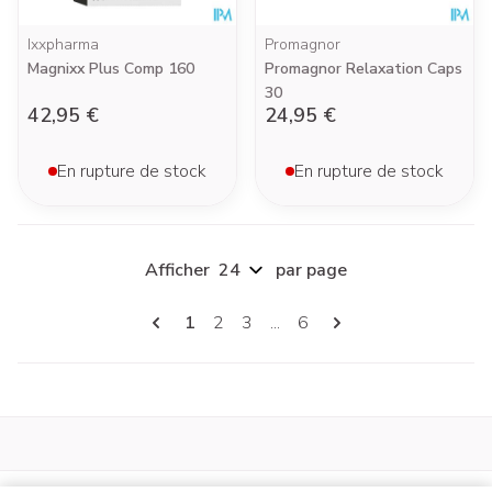
Ixxpharma
Promagnor
Magnixx Plus Comp 160
Promagnor Relaxation Caps
30
42,95 €
24,95 €
En rupture de stock
En rupture de stock
Afficher
par page
Pages
Vous lisez actuellement la page
Page
Page
Page
1
2
3
...
6