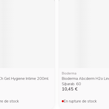
Bioderma
Ch Gel Hygiene Intime 200ml
Bioderma Abcderm H2o Lin
S/parab. 60
10,45 €
re de stock
En rupture de stock