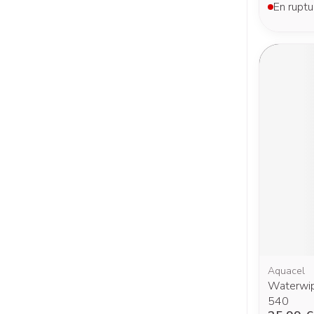
En ruptu
Aquacel
Waterwip
540