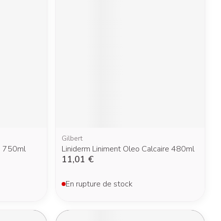
Yeux
s
Afficher plus
nti-insectes
Senteur
Gilbert
e 750ml
Liniderm Liniment Oleo Calcaire 480ml
11,01 €
En rupture de stock
CBD