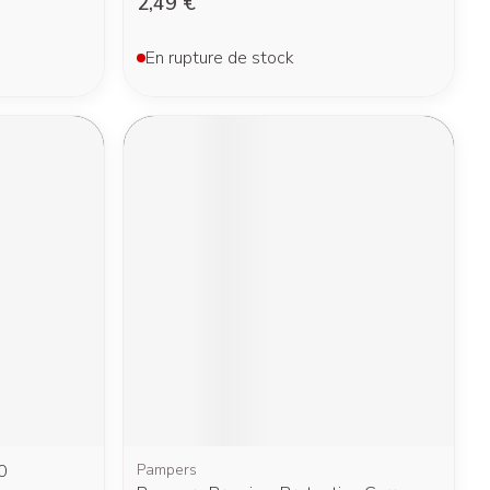
2,49 €
En rupture de stock
0
Pampers