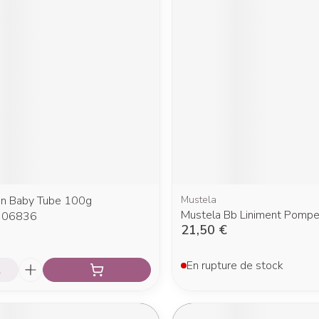
Afficher plu
Afficher plus
cessoires
Masques chirurgique
e
Compléments
Répulsifs a
nutritionnels
entation
peau irritée
n Baby Tube 100g
Mustela
Mustela Bb Liniment Pomp
306836
21,50 €
é
En rupture de stock
Autobronzants
Rasage