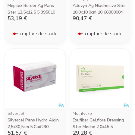
Mepilex Border Ag Pans
Allevyn Ag N/adhesive Ster
Ster 12,5x12,5 5 395010
10,0x10,0cm 10 66800084
53,19 €
90,47 €
En rupture de stock
En rupture de stock
Silvercel
Molnlycke
Silvercel Pans Hydro Algin.
Exufiber Gel.fibre Dressing
2,5x30,5cm 5 Cad230
Ster Meche 2,0x45 5
51,57 €
29,28 €