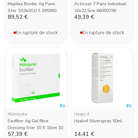
Mepilex Border Ag Pans
Acticoat 7 Pans Individuel
Ster 10,0x30,0 5 395900
10x12,5cm 66000796
89,52 €
49,39 €
En rupture de stock
En rupture de stock
Molnlycke
Hyalo 4
Exufiber Ag Gel.fibre
Hyalo4 Silverspray 50ml
Dressing Ster 10 X 10cm 10
57,39 €
14,41 €