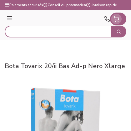
Aller au contenu
Paiements sécurisés
Conseil du pharmacien
Livraison rapide
Menu
Cherch
Rechercher
Bota Tovarix 20/ii Bas Ad-p Nero Xlarge