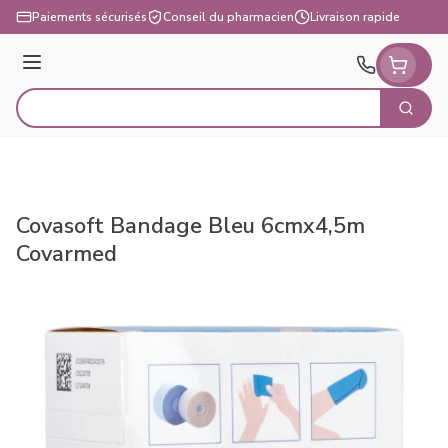
Aller au contenu
Paiements sécurisés
Conseil du pharmacien
Livraison rapide
Menu
Cherch
Rechercher
Covasoft Bandage Bleu 6cmx4,5m
Covarmed