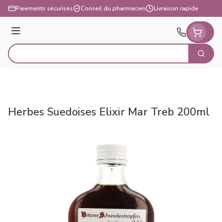
Aller au contenu
Paiements sécurisés
Conseil du pharmacien
Livraison rapide
Menu
Cherch
Rechercher
Herbes Suedoises Elixir Mar Treb 200ml