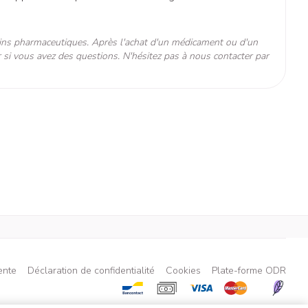
nettoyage
Anesthésie
time
Tonic - lotion
pieds
ins pharmaceutiques. Après l'achat d'un médicament ou d'un
Eau micellaire
°C - 25°C)
s
 si vous avez des questions. N'hésitez pas à nous contacter par
ie
Médications diverses
Yeux
s
Afficher plus
nti-insectes
Senteur
ente
Déclaration de confidentialité
Cookies
Plate-forme ODR