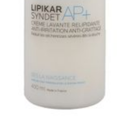
Autobronzants
Rasage