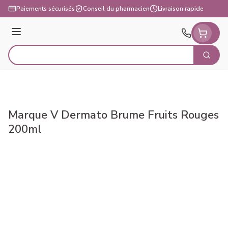
Aller au contenu
Paiements sécurisés
Conseil du pharmacien
Livraison rapide
Menu
Cherch
Rechercher
Marque V Dermato Brume Fruits Rouges
200ml