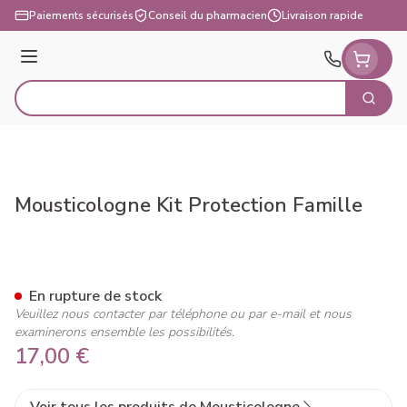
Aller au contenu
Paiements sécurisés
Conseil du pharmacien
Livraison rapide
Menu
Cherch
Rechercher
Mousticologne Kit Protection Famille
Mousticologne Kit Protection
En rupture de stock
Veuillez nous contacter par téléphone ou par e-mail et nous
examinerons ensemble les possibilités.
17,00 €