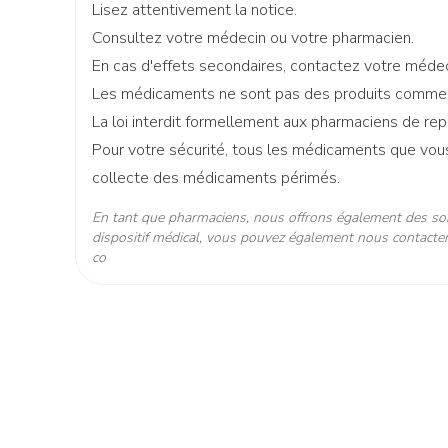
Lisez attentivement la notice.
Consultez votre médecin ou votre pharmacien.
Autobronzants
Rasage
Longueur
67 mm
En cas d'effets secondaires, contactez votre médec
Les médicaments ne sont pas des produits comme les
Profondeur
92 mm
La loi interdit formellement aux pharmaciens de re
Pour votre sécurité, tous les médicaments que vous 
Ingrédients Actifs
naproxène sodium
collecte des médicaments périmés.
En tant que pharmaciens, nous offrons également des so
Préservation
Température ambiante (15
dispositif médical, vous pouvez également nous contacter
co