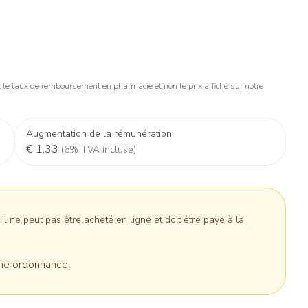
Nez
Vitamines
iene
Manucure & pédicure
Protections
ts - détox
Gorge
t compléments
Slips absorbants
és
Os, muscles et articulations
anatomiques
apie
oiseaux
Phytothérapie
Soins des plaies
Afficher plus
s
Afficher plus
s
le taux de remboursement en pharmacie et non le prix affiché sur notre
stress
Puces et tiques
ins
Tests de diagnostic
Augmentation de la rémunération
Gorge et bouche
€ 1,33
(6% TVA incluse)
Alcootest
Bouche, gueule ou bec
Comprimés à sucer
Oreilles
hérapie -
Tensiomètre
uttes
Spray - solution
ire
Bouchons d'oreilles
Test de cholestérol
 ne peut pas être acheté en ligne et doit être payé à la
nsements
Nettoyage des oreilles
Cardiofréquencemètre
médicaux
Gouttes auriculaires
Afficher plus
ne ordonnance.
s