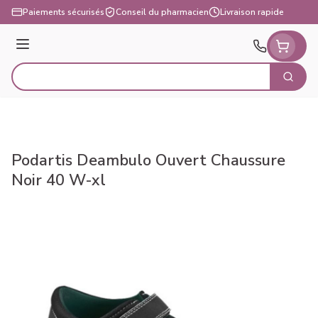
Aller au contenu
Paiements sécurisés
Conseil du pharmacien
Livraison rapide
Menu
Cherch
Rechercher
Podartis Deambulo Ouvert Chaussure
Noir 40 W-xl