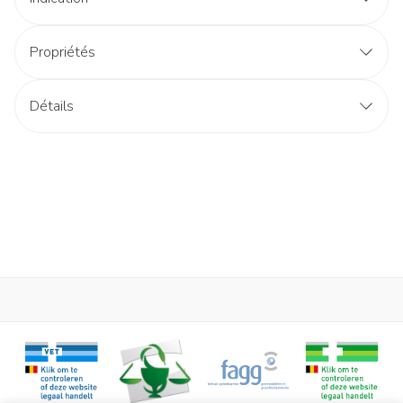
Propriétés
Détails
CNK
2366235
Semelle rigide, forme bateau, hauteur 21 mm
Fabricants
Bota
Semelle Zero® (patent) avec un talisme de 8°, rigide à
l'arrière (0,50), souple devant (0,30) (Bi-densité).
Marques
Podartis
Modelable devant
Doublure extra souple, sans bord dur, évite frottement
Largeur
345 mm
douleureux
Promenade normale, sans béquilles
Longueur
177 mm
Super légère
Profondeur
132 mm