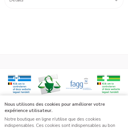
Détails
CNK
2792869
Fabricants
Laboratoire Axone
Marques
Protewin
Température ambiante (15°C -
Préservation
25°C)
Liens légaux
Nous utilisons des cookies pour améliorer votre
expérience utilisateur.
Notre boutique en ligne n'utilise que des cookies
indispensables. Ces cookies sont indispensables au bon