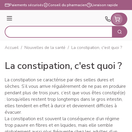
Aller au contenu
Paiements sécurisés
Conseil du pharmacien
Livraison rapide
Menu
Cherch
Rechercher
Accueil
/
Nouvelles de la santé
/
La constipation, c'est quoi ?
La constipation, c'est quoi ?
La constipation se caractérise par des selles dures et
sèches. S’il vous arrive régulièrement de ne pas en produire
pendant plus de trois jours, c’est que vous êtes constipé(e)
: lorsqu’elles restent trop longtemps dans le gros intestin,
elles tendent en effet à durcir et deviennent difficiles à
évacuer.
La constipation est souvent la conséquence d’un régime
trop pauvre en fibres et en liquides, mais elle semble
globalement aussi plus fréquente chez les adultes d’un