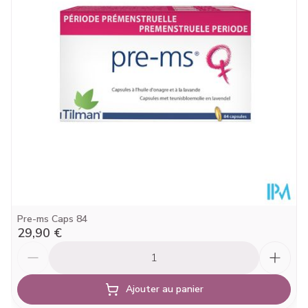
Quantité Du
60
Paquet
Sans colorants, Sans
Restrictions
conservateurs, Sans gluten, Sans
Alimentaires
lactose
Température ambiante (15°C -
Préservation
25°C)
Pre-ms Caps 84
29,90 €
Quantité
Ajouter au panier