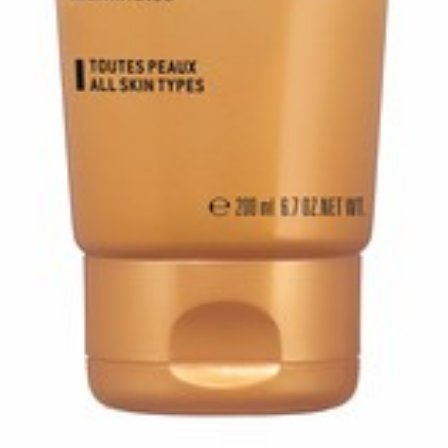
Autobronzants
Rasage