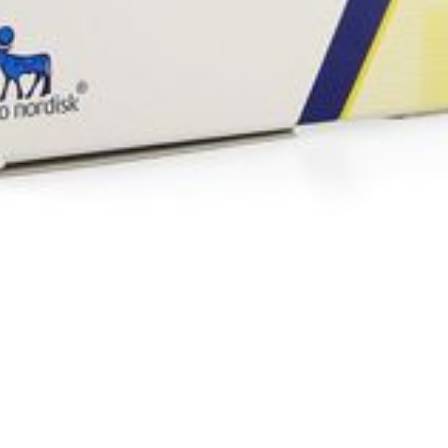
Autobronzants
Rasage