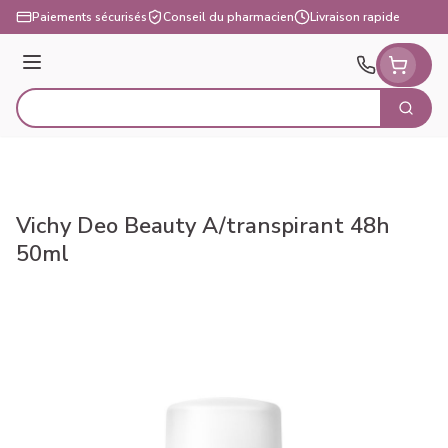
Aller au contenu
Paiements sécurisés
Conseil du pharmacien
Livraison rapide
Menu
Cherch
Rechercher
Vichy Deo Beauty A/transpirant 48h
50ml