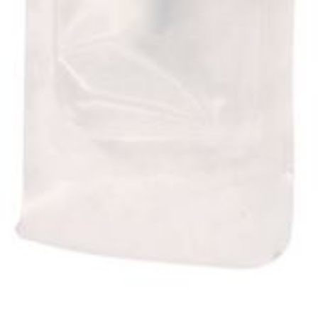
Autobronzants
Rasage