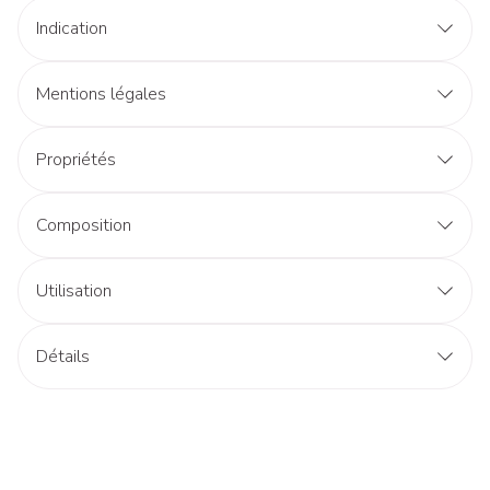
Indication
Mentions légales
Propriétés
Composition
par capsule
Composition
AR
Utilisation
végétarienne
Calciumpidolate
350 mg
Détails
CNK
2694446
Calcium
47 mg
5%
élémentaire
Fabricants
Deba Pharma