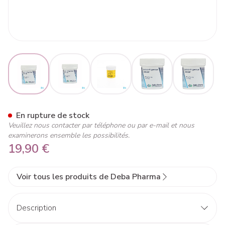
View larger image
View larger image
View larger image
View larger image
View lar
Calcium Magnesium Pidolate
En rupture de stock
Veuillez nous contacter par téléphone ou par e-mail et nous
examinerons ensemble les possibilités.
19,90 €
Voir tous les produits de Deba Pharma
Description