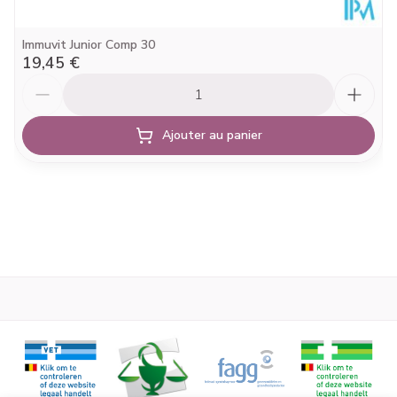
Vitamine B12
2,5 µg
100%
Immuvit Junior Comp 30
19,45 €
Vitamine C
80 mg
100%
Quantité
Vitamine D3
10 µg
200%
Ajouter au panier
Vitamine E
12 mg
100%
Cuivre
400 µg
40%
Fer
5,6 mg
40%
56,25
Magnésium
15%
mg
Manganèse
0,8 mg
40%