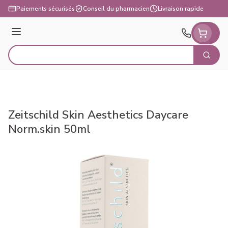
Aller au contenu
Paiements sécurisés
Conseil du pharmacien
Livraison rapide
Menu
Cherch
Rechercher
Zeitschild Skin Aesthetics Daycare
Norm.skin 50ml