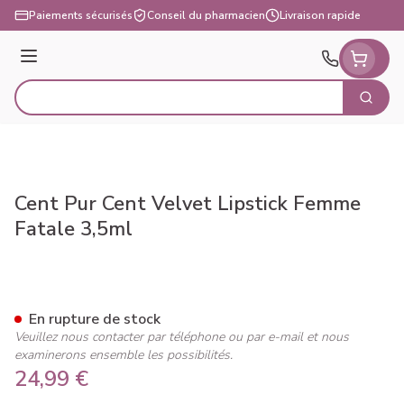
Aller au contenu
Paiements sécurisés
Conseil du pharmacien
Livraison rapide
Menu
Cherch
Rechercher
Cent Pur Cent Velvet Lipstick Femme
Fatale 3,5ml
Cent Pur Cent Velvet Lipstic
En rupture de stock
Veuillez nous contacter par téléphone ou par e-mail et nous
examinerons ensemble les possibilités.
24,99 €