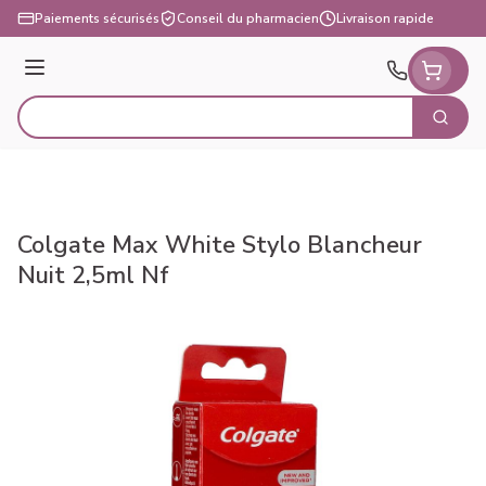
Aller au contenu
Paiements sécurisés
Conseil du pharmacien
Livraison rapide
Menu
Cherch
Rechercher
Colgate Max White Stylo Blancheur
Nuit 2,5ml Nf