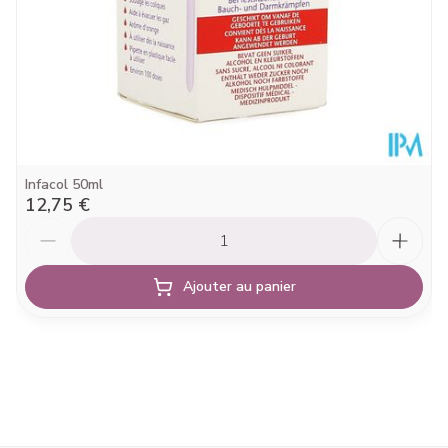
Sans colorants, Sans sucre
Alimentaires
Ingrédients
siméticone
Actifs
Température ambiante (15°C -
Préservation
25°C)
Infacol 50ml
12,75 €
Quantité
Ajouter au panier