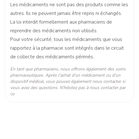
Les médicaments ne sont pas des produits comme les
Quantité Du
500
autres. Ils ne peuvent jamais être repris ni échangés.
Paquet
La loi interdit formellement aux pharmaciens de
reprendre des médicaments non utilisés.
Ingrédients
povidone iodée
Actifs
Pour votre sécurité, tous les médicaments que vous
rapportez à la pharmacie sont intégrés dans le circuit
Température ambiante (15°C -
de collecte des médicaments périmés.
Préservation
25°C)
En tant que pharmaciens, nous offrons également des soins
pharmaceutiques. Après l'achat d'un médicament ou d'un
dispositif médical, vous pouvez également nous contacter si
vous avez des questions. N'hésitez pas à nous contacter par
co