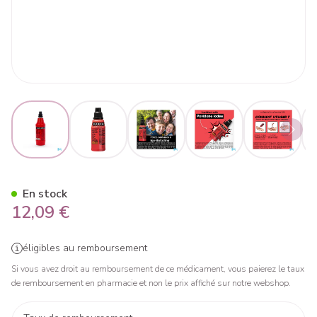
View larger image
View larger image
View larger image
View larger image
View lar
Iso Betadine Savon Germicid
En stock
12,09 €
éligibles au remboursement
Si vous avez droit au remboursement de ce médicament, vous paierez le taux
de remboursement en pharmacie et non le prix affiché sur notre webshop.