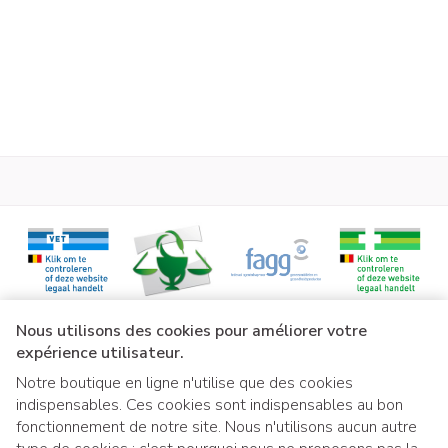
CNK
2731305
Fabricants
Essity Belgium
Marques
Jobst
Largeur
131 mm
Longueur
216 mm
Profondeur
30 mm
Liens légaux
Nous utilisons des cookies pour améliorer votre
Température ambiante (15°C -
Préservation
expérience utilisateur.
25°C)
Notre boutique en ligne n'utilise que des cookies
indispensables. Ces cookies sont indispensables au bon
fonctionnement de notre site. Nous n'utilisons aucun autre