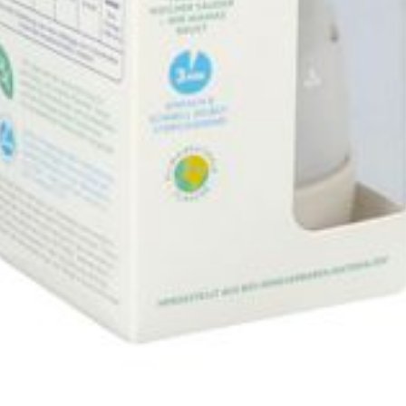
Autobronzants
Rasage