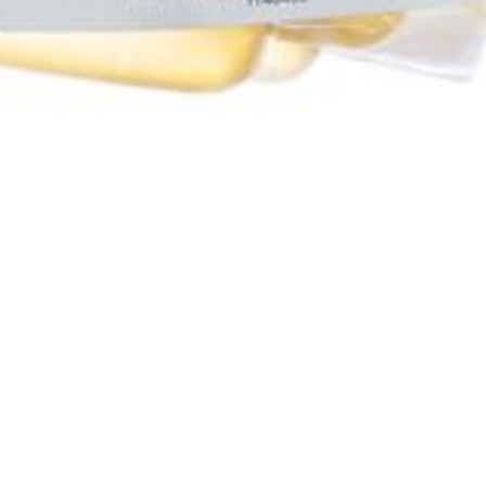
Autobronzants
Rasage